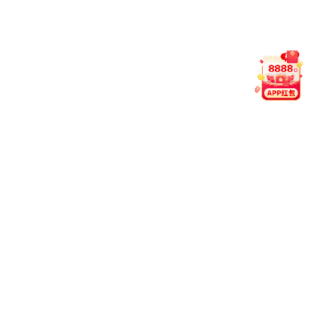
回首08-09赛季，虽然热火队只获得15场胜利，但这
段经历却成为韦德职业生涯中的重要转折点。从中，
他学到了如何应对如何面对失败与压力，同时也意识
到团队合作的重要性。这些教训在后来数年的辉煌成
就中发挥了关键作用。
经过那一年后，热火逐渐调整阵容，引入了一些优秀
的新援，并且培养出了当时那些仍然稚嫩的小将。而
这些变化也归功于之前艰苦岁月所积累的人脉和经
验，使得团队能够迅速崛起并取得佳绩。此后的2010
年代初期，是热火历史上最辉煌时期之一，也是由那
次经历孕育而成。
因此，那一年的艰辛不仅锻炼了个人意志，也为日后
的成功铺平道路。对于现代篮球运动来说，每一次挫